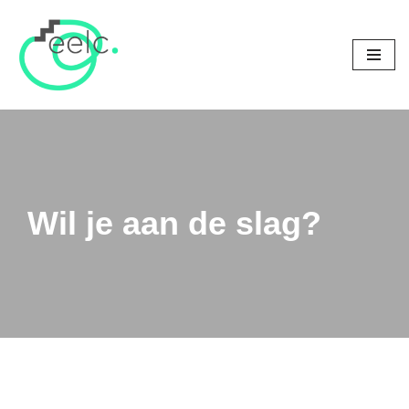
Ga
naar
de
inhoud
Wil je aan de slag?